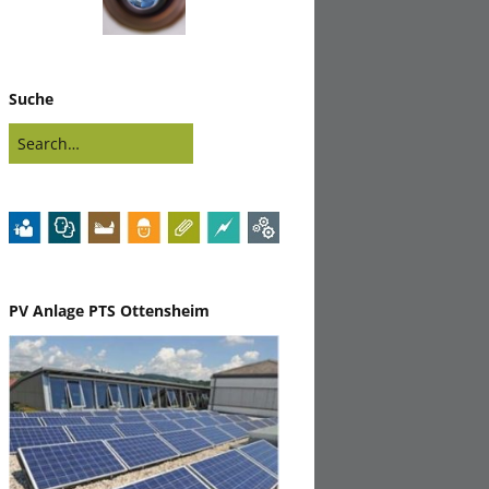
Suche
PV Anlage PTS Ottensheim